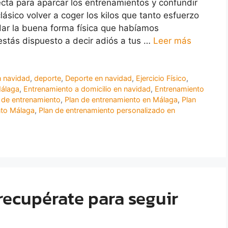
cta para aparcar los entrenamientos y confundir
sico volver a coger los kilos que tanto esfuerzo
dar la buena forma física que habíamos
estás dispuesto a decir adiós a tus …
Leer más
n navidad
,
deporte
,
Deporte en navidad
,
Ejercicio Físico
,
Málaga
,
Entrenamiento a domicilio en navidad
,
Entrenamiento
 de entrenamiento
,
Plan de entrenamiento en Málaga
,
Plan
nto Málaga
,
Plan de entrenamiento personalizado en
recupérate para seguir