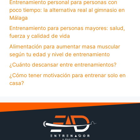
Entrenamiento personal para personas con
poco tiempo: la alternativa real al gimnasio en
Málaga
Entrenamiento para personas mayores: salud,
fuerza y calidad de vida
Alimentación para aumentar masa muscular
según tu edad y nivel de entrenamiento
¿Cuánto descansar entre entrenamientos?
¿Cómo tener motivación para entrenar solo en
casa?