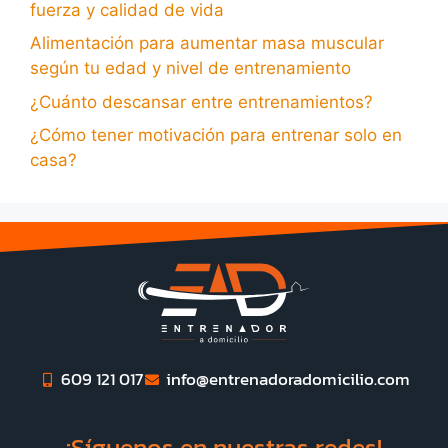
fuerza y calidad de vida
Alimentación para aumentar masa muscular
según tu edad y nivel de entrenamiento
¿Cuánto descansar entre entrenamientos?
¿Cómo tener motivación para entrenar solo en
casa?
609 121 017
info@entrenadoradomicilio.com
¡Síguenos en nuestras redes!