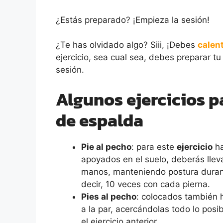
¿Estás preparado? ¡Empieza la sesión!
¿Te has olvidado algo? Siii, ¡Debes
calen
ejercicio, sea cual sea, debes preparar t
sesión.
Algunos ejercicios pa
de espalda
Pie al pecho
: para este
ejercicio
ha
apoyados en el suelo, deberás lle
manos, manteniendo postura dura
decir, 10 veces con cada pierna.
Pies al pecho
: colocados también 
a la par, acercándolas todo lo posib
el ejercicio anterior.