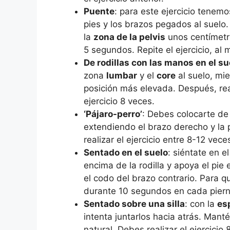
Puente
: para este ejercicio tenem
pies y los brazos pegados al suel
la
zona de la pelvis
unos centímetro
5 segundos. Repite el ejercicio, al
De rodillas con las manos en el su
zona
lumbar
y el
core
al suelo, mi
posición más elevada. Después, real
ejercicio 8 veces.
‘Pájaro-perro’
: Debes colocarte de 
extendiendo el brazo derecho y la p
realizar el ejercicio entre 8-12 vece
Sentado en el suelo
: siéntate en e
encima de la rodilla y apoya el pie
el codo del brazo contrario. Para q
durante 10 segundos en cada pierna
Sentado sobre una silla
: con la
es
intenta juntarlos hacia atrás. Mant
natural. Debes realizar el ejercicio 