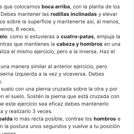
os que colocarnos
boca arriba
, con la planta de los
o. Debes mantener las
rodillas inclinadas
y elevar
s sobre la superficie y mantenerte así, al menos,
 menos, 8 veces.
elo
: como si estuvieras a
cuatro-patas
, empuja la
entras que mantienes la
cabeza y hombros
en una
iza el mismo ejercicio, pero a la inversa. Haz el
una manera similar al anterior ejercicio, pero
ierna izquierda a la vez y viceversa. Debes
s.
l suelo con una pierna cruzada sobre la otra y por
 en el suelo. Sostén la pierna que está cruzada con
ue este ejercicio sea eficaz debes mantenerlo
 y realizarlo 3 veces.
palda
lo más recta posible, contrae los
hombros
e
én la postura unos segundos y vuelve a tu posición
8 veces.