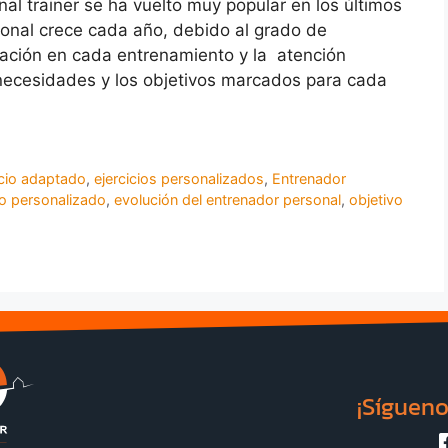
nal trainer se ha vuelto muy popular en los últimos
nal crece cada año, debido al grado de
ptación en cada entrenamiento y la atención
 necesidades y los objetivos marcados para cada
icio adaptado
,
ejercicios personalizados
,
Entrenador
o personalizado
,
evolución del entrenador personal
,
objetivo
¡Sígueno