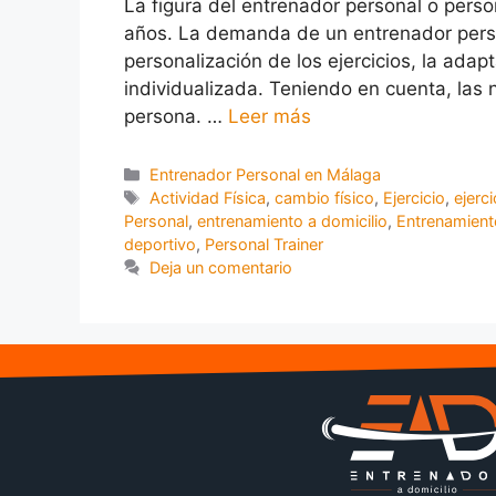
La figura del entrenador personal o perso
años. La demanda de un entrenador perso
personalización de los ejercicios, la ada
individualizada. Teniendo en cuenta, las
persona. …
Leer más
Entrenador Personal en Málaga
Actividad Física
,
cambio físico
,
Ejercicio
,
ejerc
Personal
,
entrenamiento a domicilio
,
Entrenamient
deportivo
,
Personal Trainer
Deja un comentario